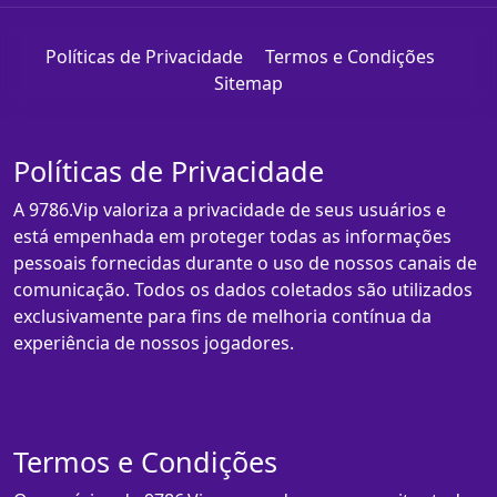
Políticas de Privacidade
Termos e Condições
Sitemap
Políticas de Privacidade
A 9786.Vip valoriza a privacidade de seus usuários e
está empenhada em proteger todas as informações
pessoais fornecidas durante o uso de nossos canais de
comunicação. Todos os dados coletados são utilizados
exclusivamente para fins de melhoria contínua da
experiência de nossos jogadores.
Termos e Condições