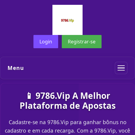
Login
Registrar-se
Menu
📱 9786.Vip A Melhor
Plataforma de Apostas
Cadastre-se na 9786.Vip para ganhar bônus no
cadastro e em cada recarga. Com a 9786.Vip, você