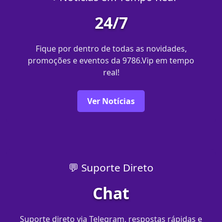
24/7
Fique por dentro de todas as novidades,
promoções e eventos da 9786.Vip em tempo
real!
Ver Notícias
💬 Suporte Direto
Chat
Suporte direto via Telegram, respostas rápidas e