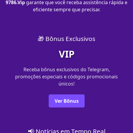
9786.Vip
garante que você receba assistência rápida e
eficiente sempre que precisar.
🎁 Bônus Exclusivos
VIP
Receba bônus exclusivos do Telegram,
promoções especiais e códigos promocionais
únicos!
Ver Bônus
📢 Notícias em Tempo Real