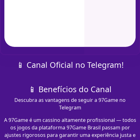
📱 Canal Oficial no Telegram!
📱 Benefícios do Canal
Descubra as vantagens de seguir a 97Game no
Telegram
A 97Game é um cassino altamente profissional — todos
os jogos da plataforma 97Game Brasil passam por
ajustes rigorosos para garantir uma experiência justa e