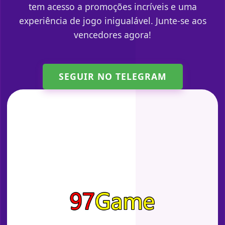
tem acesso a promoções incríveis e uma
experiência de jogo inigualável. Junte-se aos
vencedores agora!
SEGUIR NO TELEGRAM