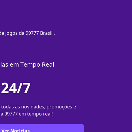
e jogos da 99777 Brasil .
cias em Tempo Real
24/7
e todas as novidades, promoções e
da 99777 em tempo real!
Ver Notícias