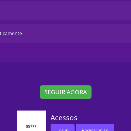
a
aticamente
SEGUIR AGORA
Acessos
Login
Registrar-se