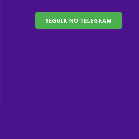
SEGUIR NO TELEGRAM