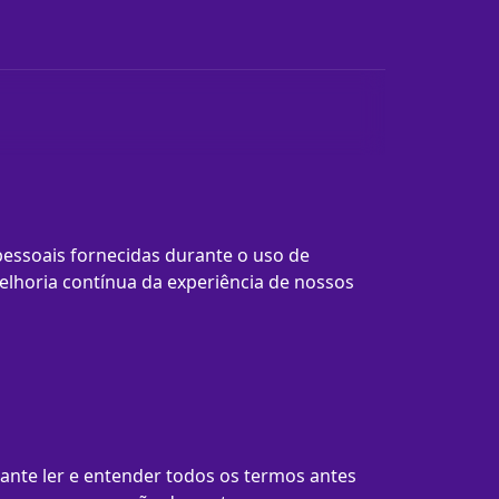
pessoais fornecidas durante o uso de
elhoria contínua da experiência de nossos
ante ler e entender todos os termos antes