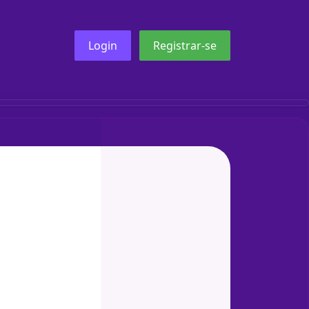
Login
Registrar-se