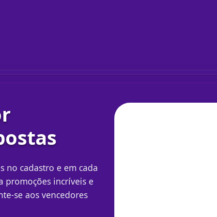
or
postas
s no cadastro e em cada
a promoções incríveis e
unte-se aos vencedores