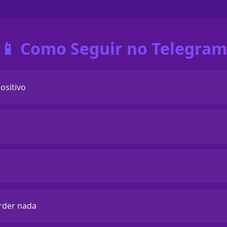
📱 Como Seguir no Telegram
ositivo
erder nada