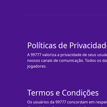
Políticas de Privacida
A 99777 valoriza a privacidade de seus usu
nossos canais de comunicação. Todos os dad
jogadores.
Termos e Condições
Os usuários da 99777 concordam em respeita