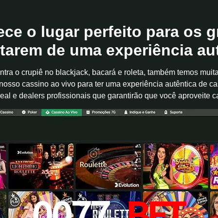
ece o lugar perfeito para os
tarem de uma experiência au
ntra o crupiê no blackjack, bacará e roleta, também temos mui
 nosso cassino ao vivo para ter uma experiência autêntica de
eal e dealers profissionais que garantirão que você aproveite c