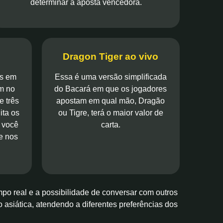
determinar a aposta vencedora.
Dragon Tiger ao vivo
os em
Essa é uma versão simplificada
m no
do Bacará em que os jogadores
e três
apostam em qual mão, Dragão
ita os
ou Tigre, terá o maior valor de
 você
carta.
e nos
mpo real e a possibilidade de conversar com outros
 asiática, atendendo a diferentes preferências dos