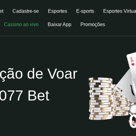
et
Cadastre-se
Esportes
E-sports
Esportes Virtua
Cassino ao vivo
Baixar App
Promoções
ção de Voar
0077 Bet