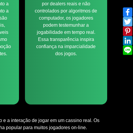
to a
por dealers reais e não
nto a
controlados por algoritmos de
 são
computador, os jogadores
is,
podem testemunhar a
veis
jogabilidade em tempo real.
esmo
Essa transparência inspira
moção
confiança na imparcialidade
tes.
dos jogos.
 e a interação de jogar em um cassino real. Os
a popular para muitos jogadores on-line.