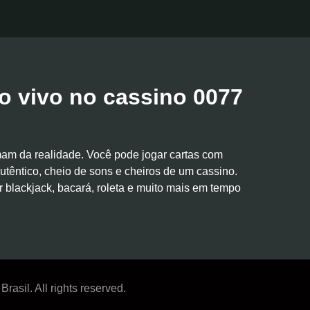
o vivo no cassino 0077
mam da realidade. Você pode jogar cartas com
têntico, cheio de sons e cheiros de um cassino.
 blackjack, bacará, roleta e muito mais em tempo
asil. All rights reserved.