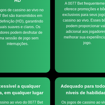
HD
A 0077 Bet frequenteme
oferece promoções e bô
ogos de cassino ao vivo no
exclusivos para seus jog
7 Bet são transmitidos em
cassino ao vivo. Esses b
 definição (HD), garantindo
podem proporcionar va
suais suaves e claros. Os
adicional aos jogadore
dores podem desfrutar de
melhorar sua experiênci
ma sessão de jogo sem
jogo.
interrupções.
essível a qualquer
Adequado para todo
a, em qualquer lugar
níveis de habilida
ssino ao vivo do 0077 Bet
Os jogos de cassino ao vi