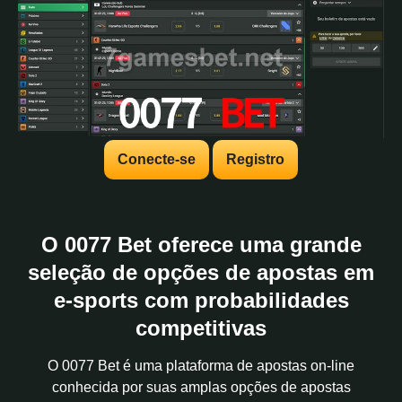
Conecte-se
Registro
O 0077 Bet oferece uma grande
seleção de opções de apostas em
e-sports com probabilidades
competitivas
O 0077 Bet é uma plataforma de apostas on-line
conhecida por suas amplas opções de apostas