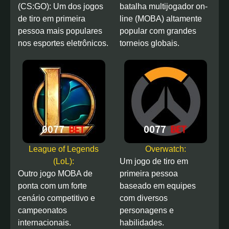
(CS:GO): Um dos jogos
batalha multijogador on-
de tiro em primeira
line (MOBA) altamente
pessoa mais populares
popular com grandes
nos esportes eletrônicos.
torneios globais.
League of Legends
Overwatch:
(LoL):
Um jogo de tiro em
Outro jogo MOBA de
primeira pessoa
ponta com um forte
baseado em equipes
cenário competitivo e
com diversos
campeonatos
personagens e
internacionais.
habilidades.