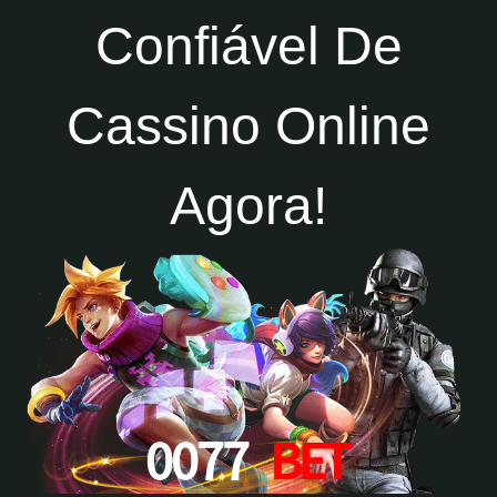
Confiável De
Cassino Online
Agora!